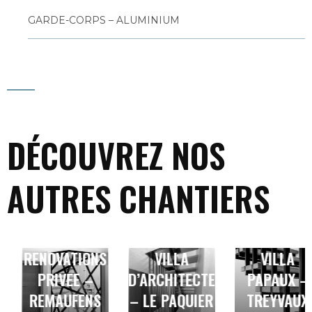
GARDE-CORPS – ALUMINIUM
DÉCOUVREZ NOS
AUTRES CHANTIERS
ESCALIERS
ESCALIERS
RENOVATION
RENOVATIONS
VILLA
VILLA
PRIVEE –
D’ARCHITECTE
PAPAUX –
REMAUFENS
– LE PAQUIER
TREYVAUX